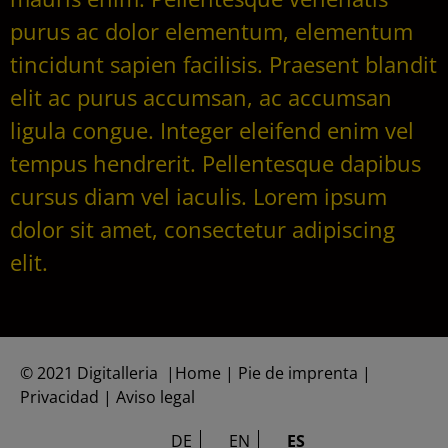
purus ac dolor elementum, elementum
tincidunt sapien facilisis. Praesent blandit
elit ac purus accumsan, ac accumsan
ligula congue. Integer eleifend enim vel
tempus hendrerit. Pellentesque dapibus
cursus diam vel iaculis. Lorem ipsum
dolor sit amet, consectetur adipiscing
elit.
©
2021 Digitalleria
|Home | Pie de
imprenta
|
Privacidad
|
Aviso legal
DE
EN
ES